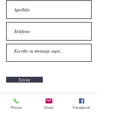
Enviar
CONTACTO
Phone
Email
Facebook
Email:
alquiler.atrezo@gmail.com
Teléfonos: (+34)699924185