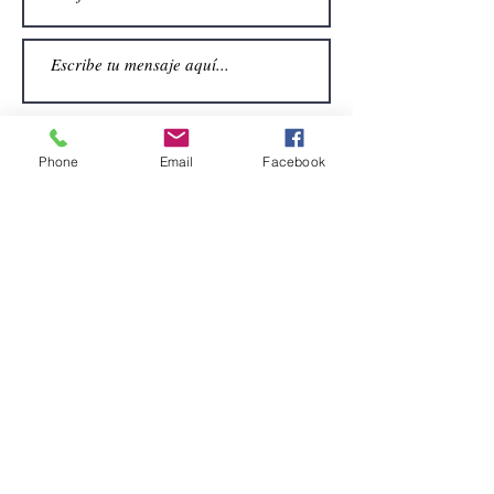
Phone
Email
Facebook
Enviar
CONTACTO
Email:
alquiler.atrezo@gmail.com
Teléfonos: (+34)699924185
(+34)608499789
Dirección:
Pol. Guadalquivir, Calle la