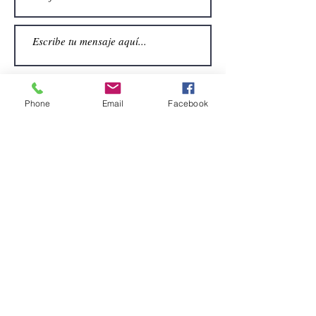
Phone
Email
Facebook
Enviar
CONTACTO
Email:
alquiler.atrezo@gmail.com
Teléfonos: (+34)699924185
(+34)608499789
Dirección:
Pol. Guadalquivir, Calle la