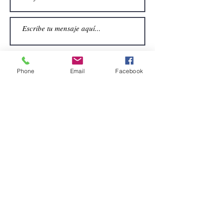
Phone
Email
Facebook
Enviar
CONTACTO
Email:
alquiler.atrezo@gmail.com
Teléfonos: (+34)699924185
(+34)608499789
Dirección:
Pol. Guadalquivir, Calle la