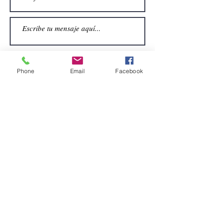
Phone
Email
Facebook
Enviar
CONTACTO
Email:
alquiler.atrezo@gmail.com
Teléfonos: (+34)699924185
(+34)608499789
Dirección:
Pol. Guadalquivir, Calle la