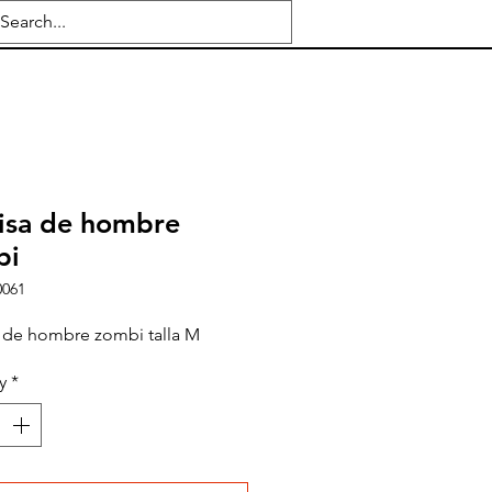
isa de hombre
bi
0061
 de hombre zombi talla M
y
*