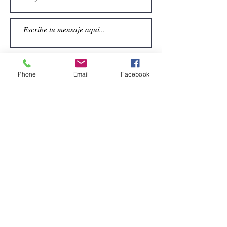
Phone
Email
Facebook
Enviar
CONTACTO
Email:
alquiler.atrezo@gmail.com
Teléfonos: (+34)699924185
(+34)608499789
Dirección:
Pol. Guadalquivir, Calle la