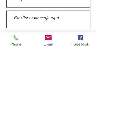
Phone
Email
Facebook
Enviar
CONTACTO
Email:
alquiler.atrezo@gmail.com
Teléfonos: (+34)699924185
(+34)608499789
Dirección:
Pol. Guadalquivir, Calle la