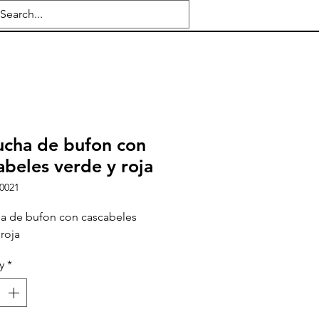
cha de bufon con
abeles verde y roja
0021
a de bufon con cascabeles
 roja
y
*