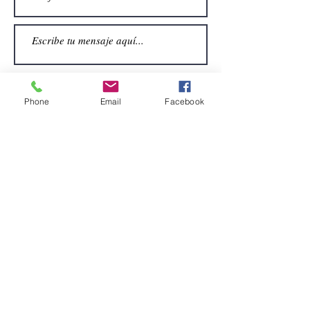
Phone
Email
Facebook
Enviar
CONTACTO
Email:
alquiler.atrezo@gmail.com
Teléfonos: (+34)699924185
(+34)608499789
Dirección:
Pol. Guadalquivir, Calle la