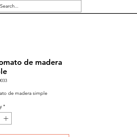
romato de madera
le
0033
ato de madera simple
y
*