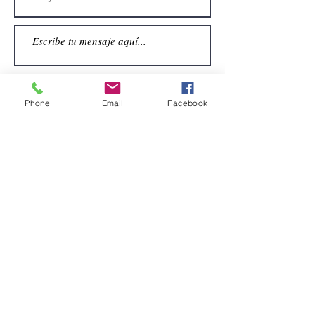
Phone
Email
Facebook
Enviar
CONTACTO
Email:
alquiler.atrezo@gmail.com
Teléfonos: (+34)699924185
(+34)608499789
Dirección:
Pol. Guadalquivir, Calle la