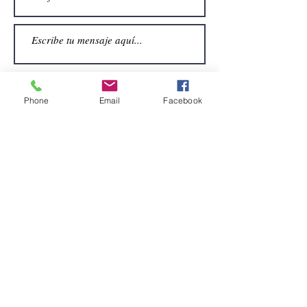
Phone
Email
Facebook
Enviar
CONTACTO
Email:
alquiler.atrezo@gmail.com
Teléfonos: (+34)699924185
(+34)608499789
Dirección:
Pol. Guadalquivir, Calle la