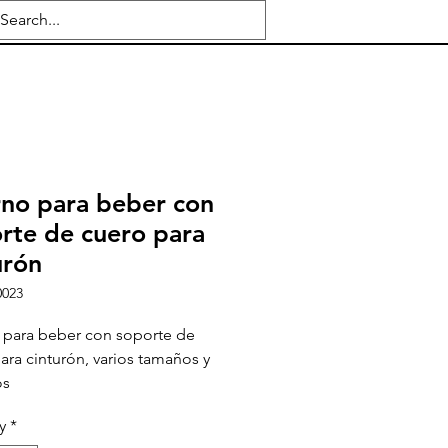
no para beber con
rte de cuero para
urón
0023
 para beber con soporte de
ara cinturón, varios tamaños y
os
y
*