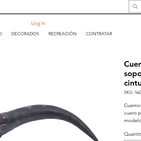
Log In
O
DECORADOS
RECREACIÓN
CONTRATAR
Cuer
sopo
cint
SKU: Va
Cuerno
cuero p
model
Quantit