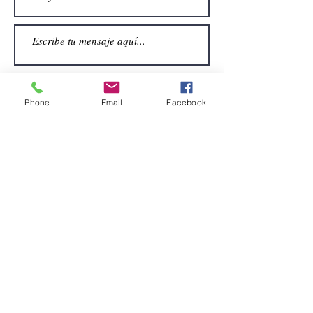
Phone
Email
Facebook
Enviar
CONTACTO
Email:
alquiler.atrezo@gmail.com
Teléfonos: (+34)699924185
(+34)608499789
Dirección:
Pol. Guadalquivir, Calle la