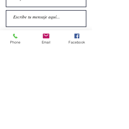
Phone
Email
Facebook
Enviar
CONTACTO
Email:
alquiler.atrezo@gmail.com
Teléfonos: (+34)699924185
(+34)608499789
Dirección:
Pol. Guadalquivir, Calle la