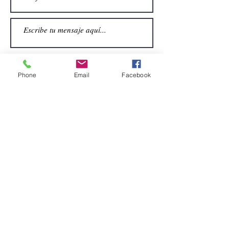
Phone
Email
Facebook
Enviar
CONTACTO
Email:
alquiler.atrezo@gmail.com
Teléfonos: (+34)699924185
(+34)608499789
Dirección:
Pol. Guadalquivir, Calle la