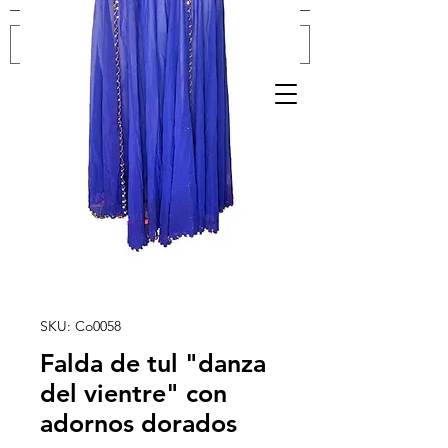
Log In
SKU: Co0058
Falda de tul "danza
del vientre" con
adornos dorados