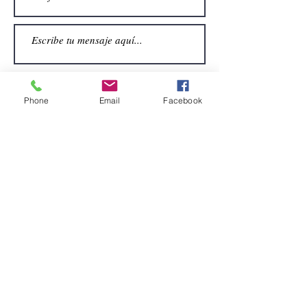
Phone
Email
Facebook
Enviar
CONTACTO
Email:
alquiler.atrezo@gmail.com
Teléfonos: (+34)699924185
(+34)608499789
Dirección:
Pol. Guadalquivir, Calle la