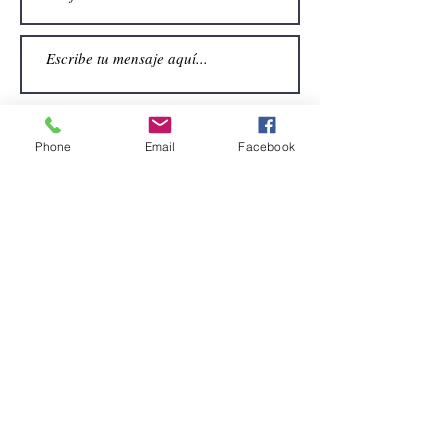
Phone
Email
Facebook
Enviar
CONTACTO
Email:
alquiler.atrezo@gmail.com
Teléfonos: (+34)699924185
(+34)608499789
Dirección:
Pol. Guadalquivir, Calle la