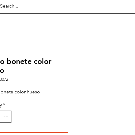
o bonete color
so
0072
bonete color hueso
y
*