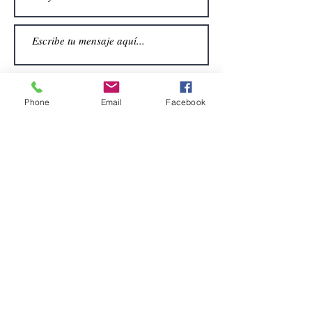
Phone
Email
Facebook
Enviar
CONTACTO
Email:
alquiler.atrezo@gmail.com
Teléfonos: (+34)699924185
(+34)608499789
Dirección:
Pol. Guadalquivir, Calle la