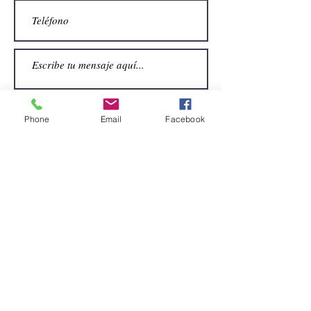
Phone
Email
Facebook
Enviar
CONTACTO
Email:
alquiler.atrezo@gmail.com
Teléfonos: (+34)699924185
(+34)608499789
Dirección: