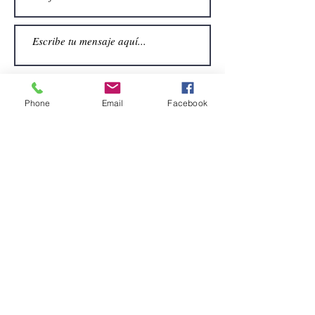
Phone
Email
Facebook
Enviar
CONTACTO
Email:
alquiler.atrezo@gmail.com
Teléfonos: (+34)699924185
(+34)608499789
Dirección:
Pol. Guadalquivir, Calle la