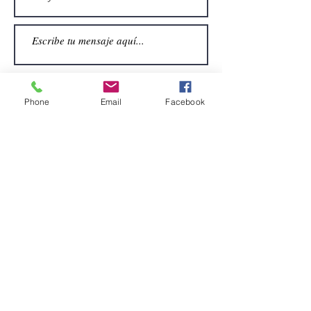
Phone
Email
Facebook
Enviar
CONTACTO
Email:
alquiler.atrezo@gmail.com
Teléfonos: (+34)699924185
(+34)608499789
Dirección:
Pol. Guadalquivir, Calle la