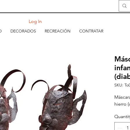
Log In
O
DECORADOS
RECREACIÓN
CONTRATAR
Másc
infa
(dia
SKU: To
Máscara
hierro (
Quantit