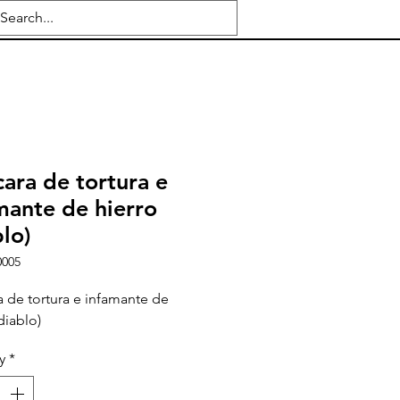
ara de tortura e
mante de hierro
blo)
0005
 de tortura e infamante de
diablo)
y
*