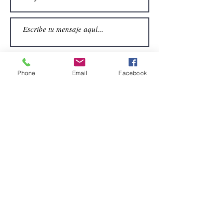
Phone
Email
Facebook
Enviar
CONTACTO
Email:
alquiler.atrezo@gmail.com
Teléfonos: (+34)699924185
(+34)608499789
Dirección:
Pol. Guadalquivir, Calle la