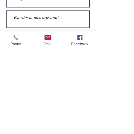
Phone
Email
Facebook
Enviar
CONTACTO
Email:
alquiler.atrezo@gmail.com
Teléfonos: (+34)699924185
(+34)608499789
Dirección:
Pol. Guadalquivir, Calle la