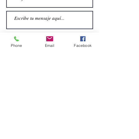
Phone
Email
Facebook
Enviar
CONTACTO
Email:
alquiler.atrezo@gmail.com
Teléfonos: (+34)699924185
(+34)608499789
Dirección:
Pol. Guadalquivir, Calle la