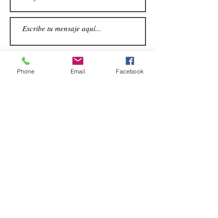
Phone
Email
Facebook
Enviar
CONTACTO
Email:
alquiler.atrezo@gmail.com
Teléfonos: (+34)699924185
(+34)608499789
Dirección:
Pol. Guadalquivir, Calle la