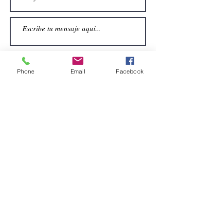
Phone
Email
Facebook
Enviar
CONTACTO
Email:
alquiler.atrezo@gmail.com
Teléfonos: (+34)699924185
(+34)608499789
Dirección:
Pol. Guadalquivir, Calle la