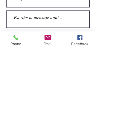
Phone
Email
Facebook
Enviar
CONTACTO
Email:
alquiler.atrezo@gmail.com
Teléfonos: (+34)699924185
(+34)608499789
Dirección:
Pol. Guadalquivir, Calle la