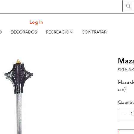
Log In
O
DECORADOS
RECREACIÓN
CONTRATAR
Maza
SKU: Ar
Maza de
cm)
Quantit