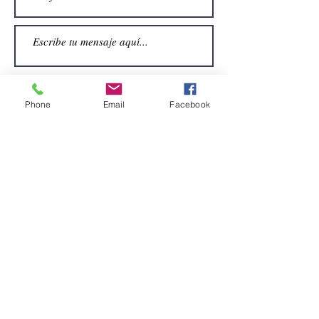
Phone
Email
Facebook
Enviar
CONTACTO
Email:
alquiler.atrezo@gmail.com
Teléfonos: (+34)699924185
(+34)608499789
Dirección:
Pol. Guadalquivir, Calle la