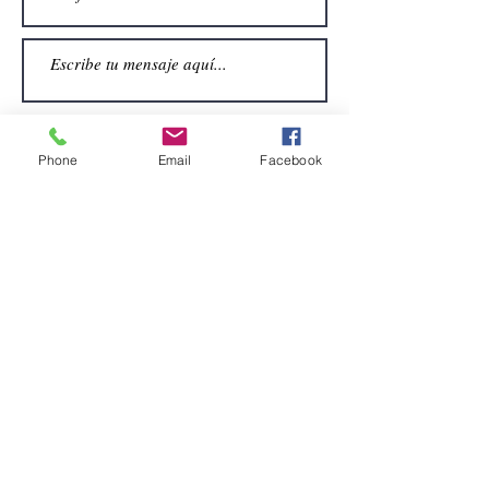
Phone
Email
Facebook
Enviar
CONTACTO
Email:
alquiler.atrezo@gmail.com
Teléfonos: (+34)699924185
(+34)608499789
Dirección:
Pol. Guadalquivir, Calle la