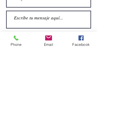
Phone
Email
Facebook
Enviar
CONTACTO
Email:
alquiler.atrezo@gmail.com
Teléfonos: (+34)699924185
(+34)608499789
Dirección:
Pol. Guadalquivir, Calle la