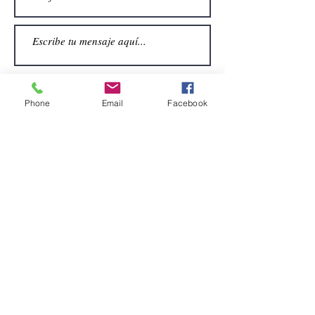
Phone
Email
Facebook
Enviar
CONTACTO
Email:
alquiler.atrezo@gmail.com
Teléfonos: (+34)699924185
(+34)608499789
Dirección:
Pol. Guadalquivir, Calle la