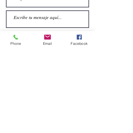
Phone
Email
Facebook
Enviar
CONTACTO
Email:
alquiler.atrezo@gmail.com
Teléfonos: (+34)699924185
(+34)608499789
Dirección:
Pol. Guadalquivir, Calle la