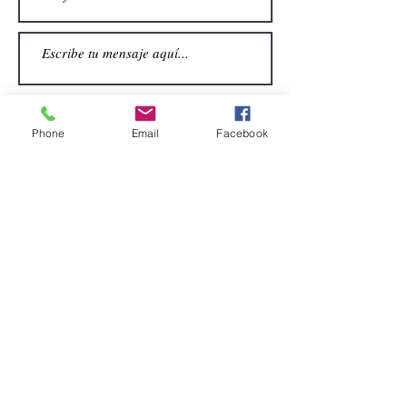
Phone
Email
Facebook
Enviar
CONTACTO
Email:
alquiler.atrezo@gmail.com
Teléfonos: (+34)699924185
(+34)608499789
Dirección:
Pol. Guadalquivir, Calle la