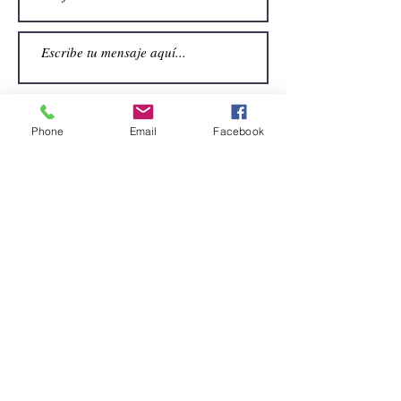
Phone
Email
Facebook
Enviar
CONTACTO
Email:
alquiler.atrezo@gmail.com
Teléfonos: (+34)699924185
(+34)608499789
Dirección:
Pol. Guadalquivir, Calle la