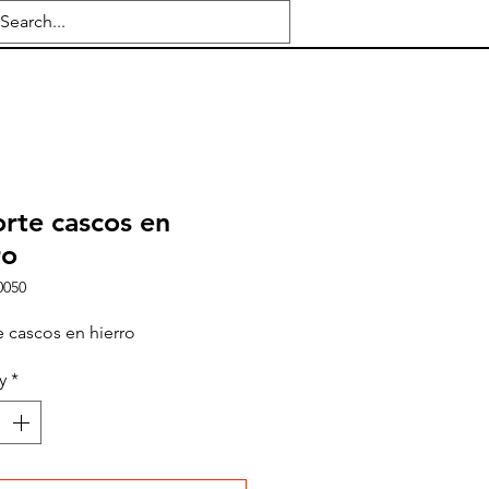
rte cascos en
ro
0050
 cascos en hierro
y
*