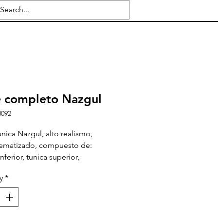
e completo Nazgul
0092
unica Nazgul, alto realismo,
tematizado, compuesto de:
nferior, tunica superior,
etes metalicos, cinturones,
y
*
.