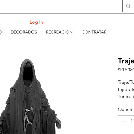
Log In
O
DECORADOS
RECREACIÓN
CONTRATAR
Traj
SKU: Te
Traje/T
tejido 
Tunica i
Guantel
Quantit
espada