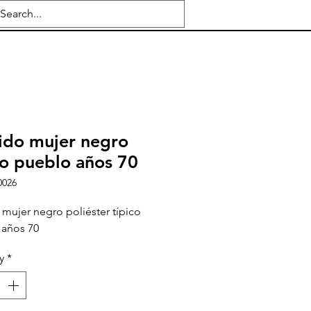
ido mujer negro
co pueblo años 70
0026
 mujer negro poliéster típico
 años 70
y
*